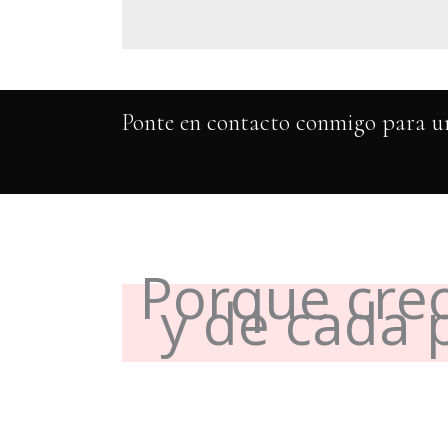
Ponte en contacto conmigo para u
Porque creo
y de cada 