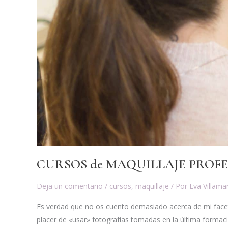
CURSOS de MAQUILLAJE PROFES
Deja un comentario
/
cursos
,
maquillaje
/ Por
Eva Villama
Es verdad que no os cuento demasiado acerca de mi face
placer de «usar» fotografías tomadas en la última formaci