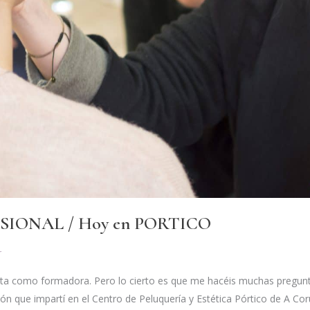
IONAL / Hoy en PORTICO
r
ta como formadora. Pero lo cierto es que me hacéis muchas pregunta
ón que impartí en el Centro de Peluquería y Estética Pórtico de A Co