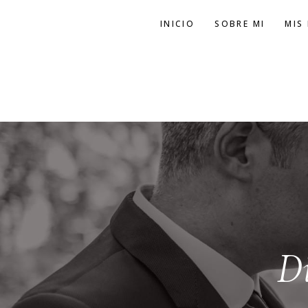
Ir
INICIO
SOBRE MI
MIS
al
contenido
D