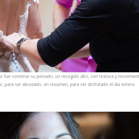
 fue construir su peinado, un recogido alto, con textura y movimien
lar, para ser abrazado, en resumen, para ser disfrutado el día entero.