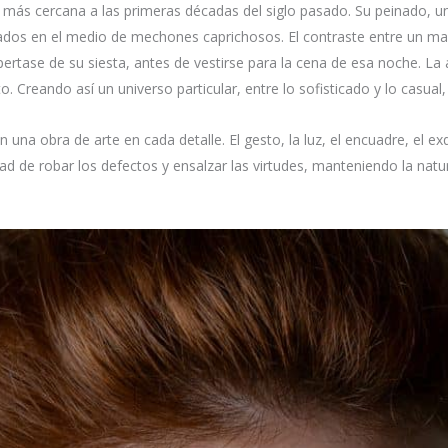
más cercana a las primeras décadas del siglo pasado. Su peinado, un 
dos en el medio de mechones caprichosos. El contraste entre un maqu
tase de su siesta, antes de vestirse para la cena de esa noche. La
. Creando así un universo particular, entre lo sofisticado y lo casual
a obra de arte en cada detalle. El gesto, la luz, el encuadre, el exq
dad de robar los defectos y ensalzar las virtudes, manteniendo la natu