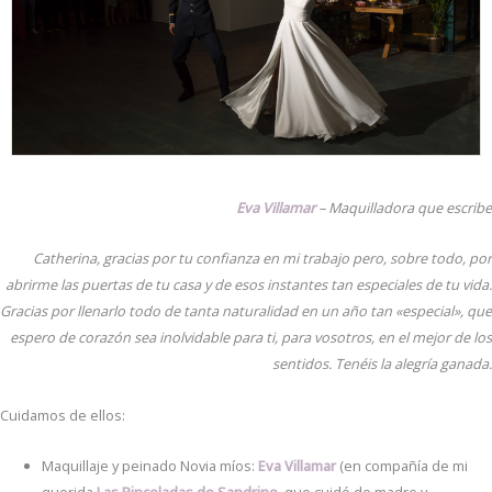
Eva Villamar
– Maquilladora que escribe
Catherina, gracias por tu confianza en mi trabajo pero, sobre todo, por
abrirme las puertas de tu casa y de esos instantes tan especiales de tu vida.
Gracias por llenarlo todo de tanta naturalidad en un año tan «especial», que
espero de corazón sea inolvidable para ti, para vosotros, en el mejor de los
sentidos. Tenéis la alegría ganada.
Cuidamos de ellos:
Maquillaje y peinado Novia míos:
Eva Villamar
(en compañía de mi