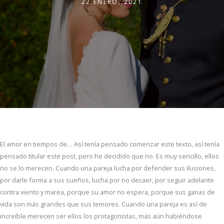
22 ENERO, 2021
El amor en tiempos de… Así tenía pensado comenzar este texto, así tenía
pensado titular este post, pero he decidido que no. Es muy sencillo, ellos
no se lo merecen. Cuando una pareja lucha por defender sus ilusiones,
por darle forma a sus sueños, lucha por no decaer, por seguir adelante
contra viento y marea, porque su amor no espera, porque sus ganas de
vida son más grandes que sus temores. Cuando una pareja es así de
increíble merecen ser ellos los protagonistas, más aún habiéndose