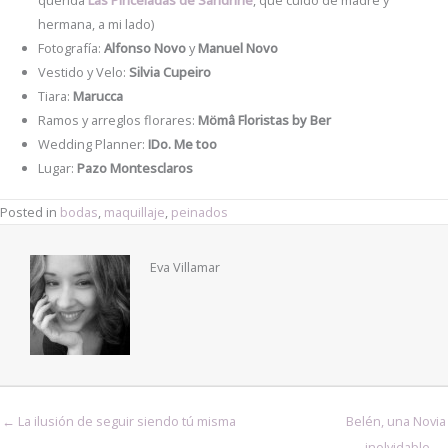
querida
Las Pinceladas de Sandrine
, que cuidó de madre y
hermana, a mi lado)
Fotografía:
Alfonso Novo
y
Manuel Novo
Vestido y Velo:
Silvia Cupeiro
Tiara:
Marucca
Ramos y arreglos florares:
Mömâ Floristas by Ber
Wedding Planner:
IDo. Me too
Lugar:
Pazo Montesclaros
Posted in
bodas
,
maquillaje
,
peinados
Eva Villamar
← La ilusión de seguir siendo tú misma
Belén, una Novia
inolvidable →