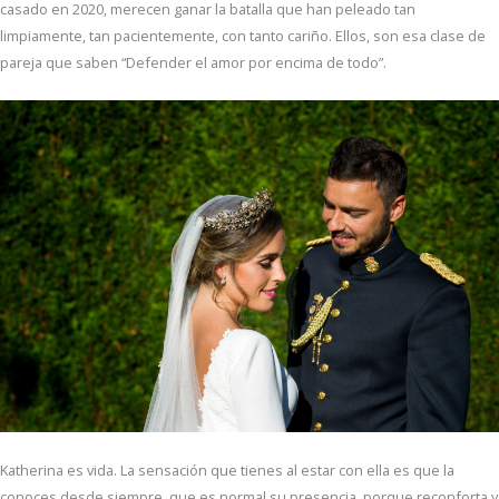
casado en 2020, merecen ganar la batalla que han peleado tan
limpiamente, tan pacientemente, con tanto cariño. Ellos, son esa clase de
pareja que saben “Defender el amor por encima de todo”.
Katherina es vida. La sensación que tienes al estar con ella es que la
conoces desde siempre, que es normal su presencia, porque reconforta y